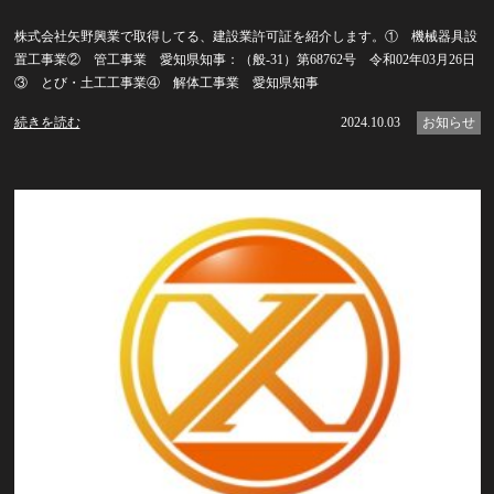
株式会社矢野興業で取得してる、建設業許可証を紹介します。① 機械器具設
置工事業② 管工事業 愛知県知事：（般-31）第68762号 令和02年03月26日
③ とび・土工工事業④ 解体工事業 愛知県知事
続きを読む
2024.10.03
お知らせ